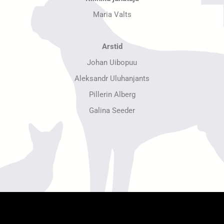
Maria Valts
Arstid
Johan Uibopuu
Aleksandr Uluhanjants
Pillerin Alberg
Galina Seeder