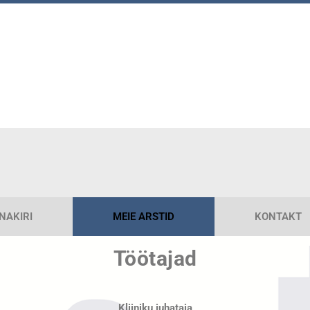
NAKIRI
MEIE ARSTID
KONTAKT
Töötajad
Kliiniku juhataja