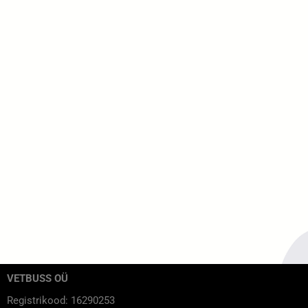
VETBUSS OÜ
Registrikood: 16290253