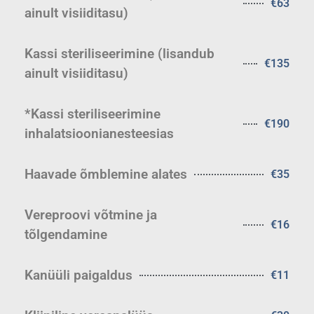
€63
ainult visiiditasu)
Kassi steriliseerimine (lisandub
€135
ainult visiiditasu)
*Kassi steriliseerimine
€190
inhalatsioonianesteesias
Haavade õmblemine alates
€35
Vereproovi võtmine ja
€16
tõlgendamine
Kanüüli paigaldus
€11