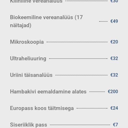
Kliiniline vereanalüüs
€30
Biokeemiline vereanalüüs (17
€49
näitajad)
Mikroskoopia
€20
Ultraheliuuring
€32
Uriini täisanalüüs
€32
Hambakivi eemaldamine alates
€200
Europass koos täitmisega
€24
Siseriiklik pass
€7