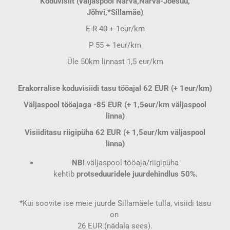
Koduvisiit (väljaspool Narva,Narva-Jõesuu,
Jõhvi,*Sillamäe)
E-R 40 + 1eur/km
P 55 + 1eur/km
Üle 50km linnast 1,5 eur/km
Erakorralise koduvisiidi tasu tööajal 62 EUR (+ 1eur/km)
Väljaspool tööajaga -85 EUR (+ 1,5eur/km väljaspool
linna)
Visiiditasu riigipüha 62 EUR (+ 1,5eur/km väljaspool
linna)
NB!
väljaspool tööaja/riigipüha
kehtib
protseduuridele juurdehindlus 50%.
*Kui soovite ise meie juurde Sillamäele tulla, visiidi tasu
on
26 EUR (nädala sees).