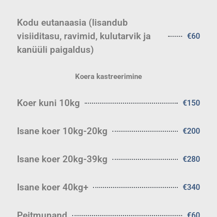
Kodu eutanaasia (lisandub
visiiditasu, ravimid, kulutarvik ja
€60
kanüüli paigaldus)
Koera kastreerimine
Koer kuni 10kg
€150
Isane koer 10kg-20kg
€200
Isane koer 20kg-39kg
€280
Isane koer 40kg+
€340
Peitmunand
€60