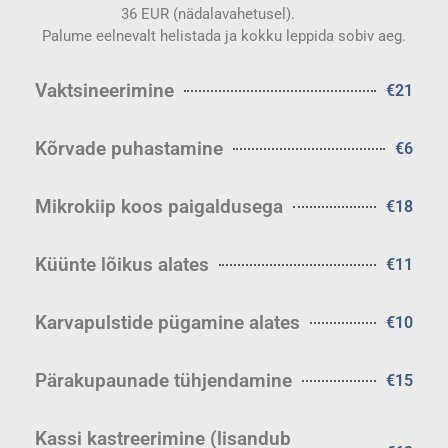
36 EUR (nädalavahetusel).
Palume eelnevalt helistada ja kokku leppida sobiv aeg.
Vaktsineerimine
€21
Kõrvade puhastamine
€6
Mikrokiip koos paigaldusega
€18
Küünte lõikus alates
€11
Karvapulstide pügamine alates
€10
Pärakupaunade tühjendamine
€15
Kassi kastreerimine (lisandub