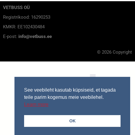
VETBUSS OÜ
Registrikood: 16290253
KMKR: EE102430484
E-post:
info@vetbuss.ee
© 2026 Copyright
See veebileht kasutab küpsiseid, et tagada
teile parim kogemus meie veebilehel.
Learn more
OK